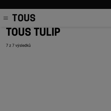
Tous Tulip
7
z 7 výsledků