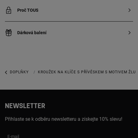
Proč TOUS
Dárková balení
DOPLŇKY
KROUŽKY NA KLÍČE A PŘÍVĚSKY NA KABELKY
KROUŽEK NA KLÍČE S PŘÍVĚSKEM S MOTIVEM ŽLU
NEWSLETTER
Přihlaste se k odběru newsletteru a získejte 10% slevu!
E-mail