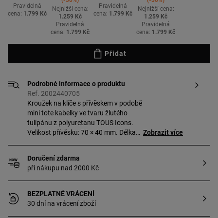
-30%
-30%
Pravidelná
Pravidelná
Nejnižší cena:
Nejnižší cena:
cena:
1.799 Kč
cena:
1.799 Kč
1.259 Kč
1.259 Kč
Pravidelná
Pravidelná
cena:
1.799 Kč
cena:
1.799 Kč
Přidat
Podrobné informace o produktu
Ref. 2002440705
Kroužek na klíče s přívěskem v podobě
mini tote kabelky ve tvaru žlutého
tulipánu z polyuretanu TOUS Icons.
Velikost přívěsku: 70 × 40 mm. Délka
Zobrazit více
poutka: 12 cm.
Doručení zdarma
při nákupu nad 2000 Kč
BEZPLATNÉ VRÁCENÍ
30 dní na vrácení zboží