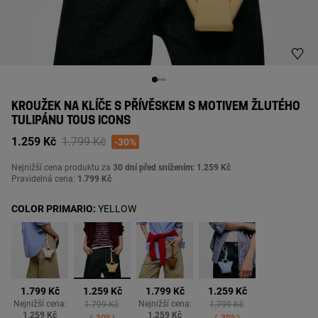
KROUŽEK NA KLÍČE S PŘÍVĚSKEM S MOTIVEM ŽLUTÉHO
TULIPÁNU TOUS ICONS
Price reduced from
to
1.259 Kč
1.799 Kč
-30%
Nejnižší cena produktu za
30 dní před snížením: 1.259 Kč
Pravidelná cena:
1.799 Kč
COLOR PRIMARIO:
YELLOW
vybrané
1.799 Kč
1.259 Kč
1.799 Kč
1.259 Kč
Nejnižší cena:
Price reduced from
to
Nejnižší cena:
Price reduced from
to
1.799 Kč
1.799 Kč
1.259 Kč
1.259 Kč