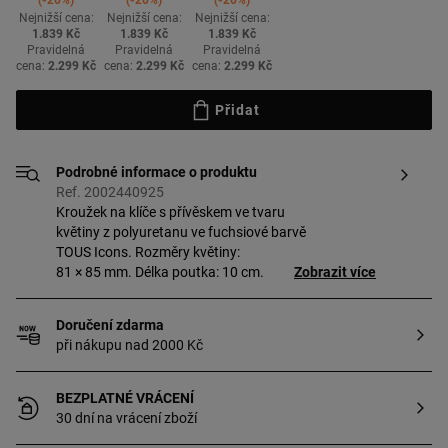
-20%
-20%
-20%
Nejnižší cena:
Nejnižší cena:
Nejnižší cena:
1.839 Kč
1.839 Kč
1.839 Kč
Pravidelná
Pravidelná
Pravidelná
cena:
2.299 Kč
cena:
2.299 Kč
cena:
2.299 Kč
Přidat
Podrobné informace o produktu
Ref. 2002440925
Kroužek na klíče s přívěskem ve tvaru
květiny z polyuretanu ve fuchsiové barvě
TOUS Icons. Rozměry květiny:
81 × 85 mm. Délka poutka: 10 cm.
Zobrazit více
Doručení zdarma
při nákupu nad 2000 Kč
BEZPLATNÉ VRÁCENÍ
30 dní na vrácení zboží