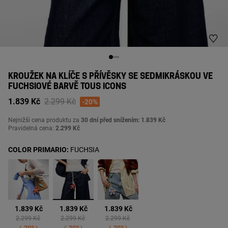
KROUŽEK NA KLÍČE S PŘÍVĚSKY SE SEDMIKRÁSKOU VE
FUCHSIOVÉ BARVĚ TOUS ICONS
Price reduced from
to
1.839 Kč
2.299 Kč
-20%
Nejnižší cena produktu za
30 dní před snížením: 1.839 Kč
Pravidelná cena:
2.299 Kč
COLOR PRIMARIO:
FUCHSIA
vybrané
1.839 Kč
1.839 Kč
1.839 Kč
Price reduced from
to
Price reduced from
to
Price reduced from
to
2.299 Kč
2.299 Kč
2.299 Kč