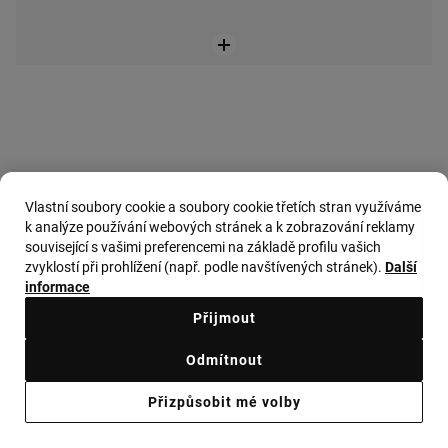
Vlastní soubory cookie a soubory cookie třetích stran využíváme
k analýze používání webových stránek a k zobrazování reklamy
Malý stříbrný Prsten s laboratorně vytvořeným modrým spinelem Icon Color LGG
související s vašimi preferencemi na základě profilu vašich
2.579 Kč
zvyklostí při prohlížení (např. podle navštívených stránek).
Další
informace
Přijmout
Odmítnout
Přizpůsobit mé volby