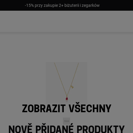
-15% przy zakupie 2+ biżuterii i zegarków
Zobrazit všechny
Nově přidané produkty