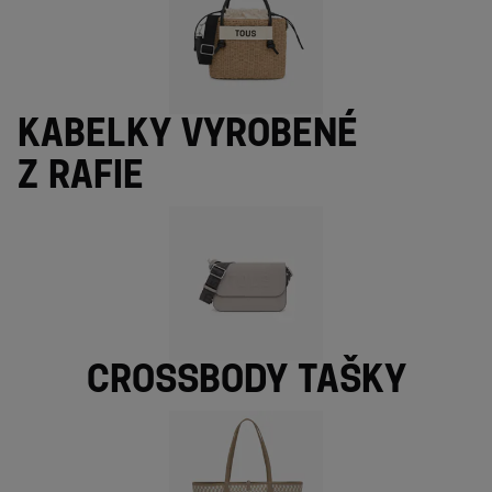
Kabelky vyrobené
z rafie
Crossbody tašky