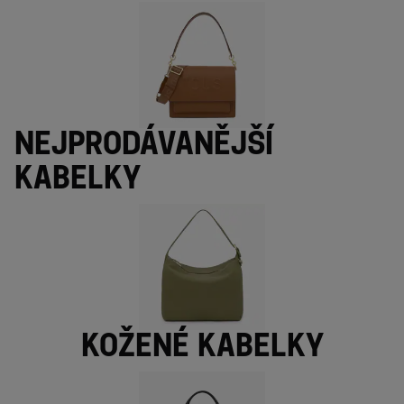
Nejprodávanější
kabelky
Kožené kabelky