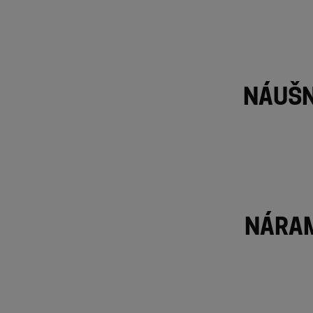
Náušn
Náram