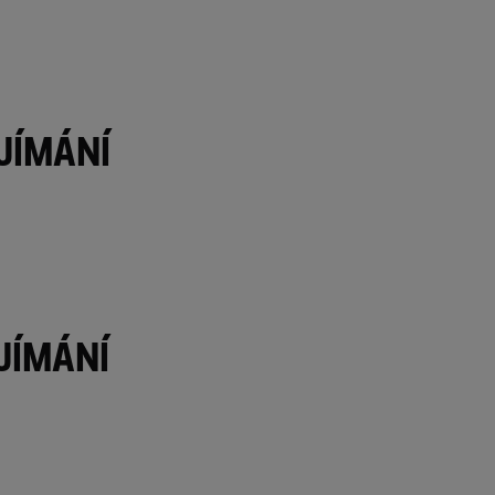
jímání
jímání