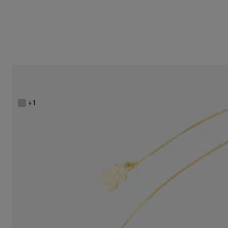
Jemný propletený zlatý obojkový náhrdelník o délce 45 cm z kolek
5.999 Kč
+1