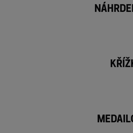
Náhrdel
Kříž
Medail