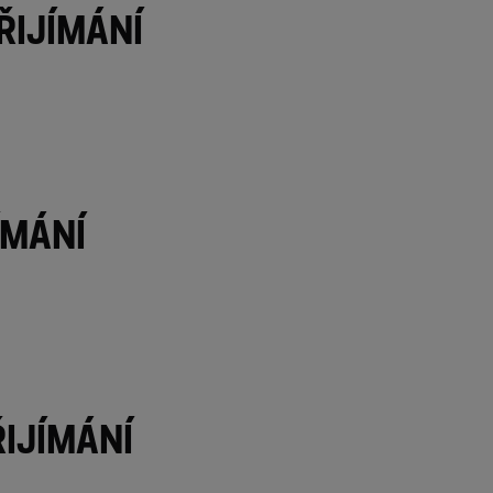
řijímání
ímání
ijímání