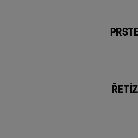
Prste
Řetí