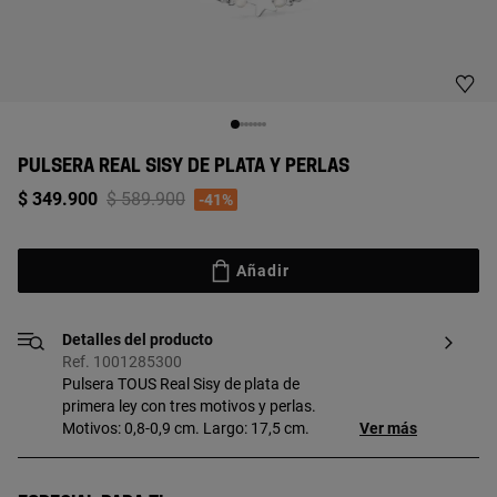
PULSERA REAL SISY DE PLATA Y PERLAS
Price reduced from
to
$ 349.900
$ 589.900
-41%
Añadir
Detalles del producto
Ref. 1001285300
Pulsera TOUS Real Sisy de plata de
primera ley con tres motivos y perlas.
Motivos: 0,8-0,9 cm. Largo: 17,5 cm.
Ver más