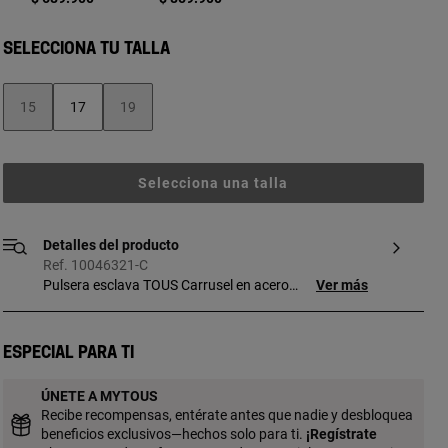
SELECCIONA TU TALLA
15
17
19
Selecciona una talla
Detalles del producto
Ref. 10046321-C
Pulsera esclava TOUS Carrusel en acero
Ver más
inoxidable y motivos oso entrelazados.
Grosor pulsera: 60 mm.
Especial para ti
ÚNETE A MYTOUS
Recibe recompensas, entérate antes que nadie y desbloquea
beneficios exclusivos—hechos solo para ti.
¡
Regístrate