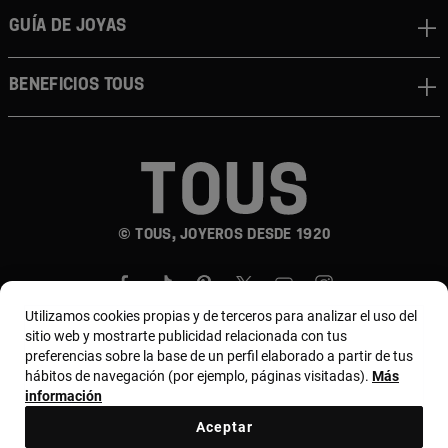
Guía de joyas
Beneficios TOUS
© TOUS, JOYEROS DESDE 1920
Utilizamos cookies propias y de terceros para analizar el uso del
sitio web y mostrarte publicidad relacionada con tus
preferencias sobre la base de un perfil elaborado a partir de tus
hábitos de navegación (por ejemplo, páginas visitadas).
Más
País y moneda:
Colombia / Colombian Peso
información
Aceptar
Términos y condiciones
Política de uso y privacidad