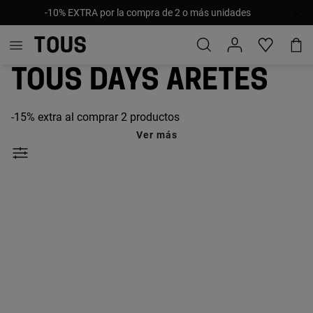
REBAJAS Hasta -40% de descuento
TOUS Days aretes
-15% extra al comprar 2 productos
Ver más