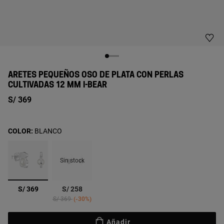
ARETES PEQUEÑOS OSO DE PLATA CON PERLAS
CULTIVADAS 12 MM I-BEAR
S/ 369
COLOR:
BLANCO
Sin stock
seleccionado
S/ 369
S/ 258
Price reduced from
to
S/ 369
-30%
Añadir