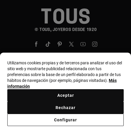
© TOUS, JOYEROS DESDE 1920
Utilizamos cookies propias y de terceros para analizar el uso del
sitio web y mostrarte publicidad relacionada con tus
País y moneda:
Perú / Peruvian Sol
preferencias sobre la base de un perfil elaborado a partir de tus
hábitos de navegación (por ejemplo, páginas visitadas).
Más
información
Términos y condiciones
Política de uso y privacidad
Aceptar
Política de cookies
Aviso legal
Código ético
Rechazar
Código ético Proveedores
Canal ético
Configurar
Responsible Jewelry Council