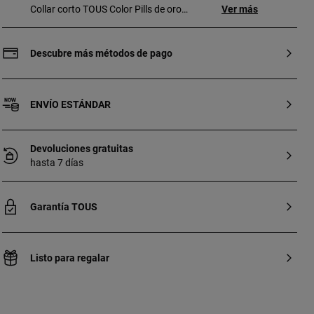
Collar corto TOUS Color Pills de oro
Ver más
amarillo 18 kt y tanzanita redonda
facetada. La gema está engastada con
garras en forma de oso Bold Bear.
Descubre más métodos de pago
Tamaño gema: 4 mm. Longitud collar: 45
cm. Cierre reasa.
ENVÍO ESTÁNDAR
Devoluciones gratuitas
hasta 7 días
Garantía TOUS
Listo para regalar