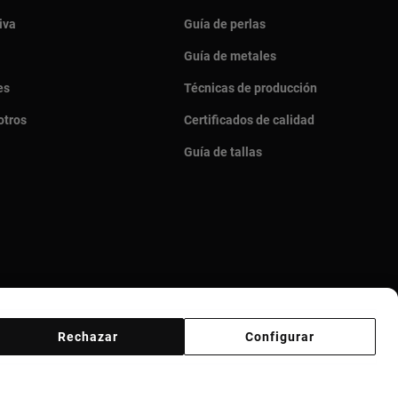
iva
Guía de perlas
Guía de metales
es
Técnicas de producción
otros
Certificados de calidad
Guía de tallas
Rechazar
Configurar
veedores
Canal ético
Responsible Jewelry Council