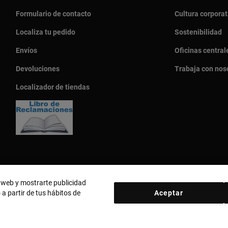
Formulario de contacto
Cultura corporat
Localiza tu pedido
Sostenibilidad
Envíos
Oficinas central
Devoluciones
Trabaja con nos
Localizador de tiendas
o web y mostrarte publicidad
 a partir de tus hábitos de
Aceptar
País y moneda:
Perú / Peruvian Sol
d
Política de cookies
Aviso legal
Código ético
Código ético Pro