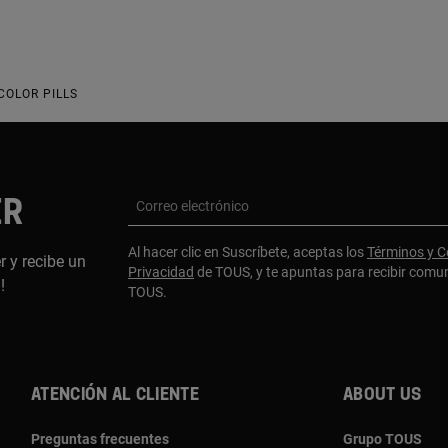
COLOR PILLS
ER
Correo electrónico
Al hacer clic en Suscríbete, aceptas los
Términos y C
r y recibe un
Privacidad
de TOUS, y te apuntas para recibir comu
a!
TOUS.
Atención al cliente
About us
Preguntas frecuentes
Grupo TOUS