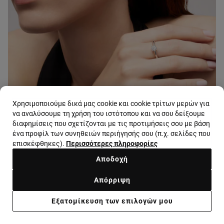
4.600,00 €
Χρησιμοποιούμε δικά μας cookie και cookie τρίτων μερών για
να αναλύσουμε τη χρήση του ιστότοπου και να σου δείξουμε
διαφημίσεις που σχετίζονται με τις προτιμήσεις σου με βάση
ένα προφίλ των συνηθειών περιήγησής σου (π.χ. σελίδες που
επισκέφθηκες).
Περισσότερες πληροφορίες
Αποδοχή
Απόρριψη
Εξατομίκευση των επιλογών μου