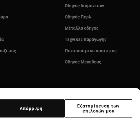
Οδηγός διαμαντιών
ούρα
Οδηγός Περλ
Μέταλλα οδηγός
ία
Τεχνικες παραγωγης
μαζί μας
Πιστοποιητικα ποιοτητας
Οδηγος Μεγεθους
Εξατομίκευση των
Απόρριψη
επιλογών μου
κας
Supplier ethical code
Ethical channel