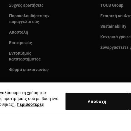
Συχνές ερωτήσεις
TOUS Group
Παρακολουθήστε την
Εταιρική κουλτ
παραγγελία σας
Sustainability
Αποστολή
Κεντρικά γραφε
Επιστροφές
Συνεργαστείτε 
Εντοπισμός
καταταστήματος
Φόρμα επικοινωνίας
 αναλύσουμε τη χρήση του
ις προτιμήσεις σου με βάση ένα
Αποδοχή
έφθηκες).
Περισσότερες
Χώρα και νόμισμα:
Greece / Euro
κή απορρήτου
Πολιτική cookie
Νομική ειδοποίηση
Ηθικός κώδι