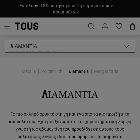
Επιπλέον -15% με την αγορά 2 ή περισσότερων
κοσμημάτων
ΔΙΑΜΑΝΤΙΑ
WE SPEAK JEWELRY
ΜΕΤΑΛΛΑ
ΠΟΛΥΤΙΜΟΙ ΛΙΘΟΙ
Metalla
Politimi lithi
Diamantia
Margaritaria
ΜΑΡΓΑΡΙΤΑΡΙΑ
ΤΕΧΝΙΚΕΣ ΠΑΡΑΓΩΓΗΣ
ΠΙΣΤΟΠΟΙΗΤΙΚΑ ΠΟΙΟΤΗΤΑΣ ΚΟΣΜΗΜΑΤΩΝ
ΔΙΑΜΑΝΤΙΑ
Το πιο σκληρό ορυκτό στη γη και ένα από τα πιο περιζήτητα
και πολύτιμα. Έχει μια ξεχωριστή και χαρακτηριστική λάμψη
γνωστή ως αδαμαντίνη που προσδίδει σε αυτούς τους
πολύτιμους λίθους ιδιαίτερη ομορφιά. Τα διαμάντια