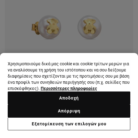
Χρησιμοποιούμε δικά μας cookie και cookie τρίτων μερών για
να αναλύσουμε τη χρήση του ιστότοπου και να σου δείξουμε
διαφημίσεις που σχετίζονται με τις προτιμήσεις σου με βάση
ένα προφίλ των συνηθειών περιήγησής σου (π.χ. σελίδες που
επισκέφθηκες).
Περισσότερες πληροφορίες
Αποδοχή
Απόρριψη
Εξατομίκευση των επιλογών μου
Σκουλαρίκια TOUS Color από ασήμι με χαλκηδόνιο
85,00 €