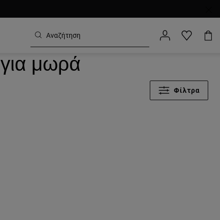
 για μωρά
Φίλτρα