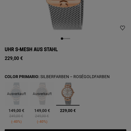
UHR S-MESH AUS STAHL
229,00 €
COLOR PRIMARIO:
SILBERFARBEN – ROSÉGOLDFARBEN
Ausverkauft
Ausverkauft
Ausgewählt
149,00 €
149,00 €
229,00 €
Price reduced from
to
Price reduced from
to
249,00 €
249,00 €
-40%
-40%