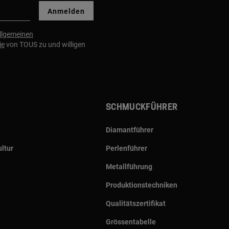
Anmelden
llgemeinen
ie
von TOUS zu und willigen
Schmuckführer
Diamantführer
ltur
Perlenführer
Metallführung
Produktionstechniken
Qualitätszertifikat
Grössentabelle