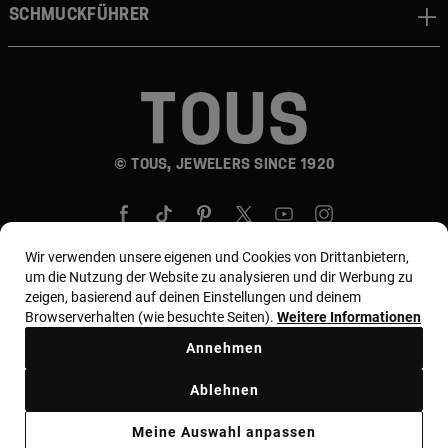
Schmuckführer
© TOUS, JEWELERS SINCE 1920
Wir verwenden unsere eigenen und Cookies von Drittanbietern,
um die Nutzung der Website zu analysieren und dir Werbung zu
zeigen, basierend auf deinen Einstellungen und deinem
Land und Währung:
Germany / Euro
Browserverhalten (wie besuchte Seiten).
Weitere Informationen
Annehmen
Allgemeine Geschäftsbedingungen
Ablehnen
Nutzungs- und Datenschutzbestimmungen
Cookie-Richtlinie
Meine Auswahl anpassen