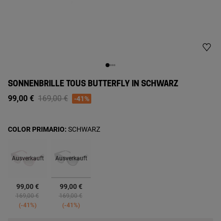
SONNENBRILLE TOUS BUTTERFLY IN SCHWARZ
Price reduced from
to
99,00 €
169,00 €
-41%
COLOR PRIMARIO:
SCHWARZ
Ausverkauft
Ausverkauft
Ausgewählt
99,00 €
99,00 €
Price reduced from
to
Price reduced from
to
169,00 €
169,00 €
-41%
-41%