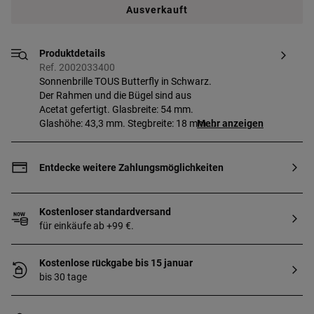
Ausverkauft
Produktdetails
Ref. 2002033400
Sonnenbrille TOUS Butterfly in Schwarz.
Der Rahmen und die Bügel sind aus
Acetat gefertigt. Glasbreite: 54 mm.
Glashöhe: 43,3 mm. Stegbreite: 18 mm.
Mehr anzeigen
Bügellänge: 135 mm. Filter: Kategorie 2.
Das verwendete Glas ist für abgestufte
Gläser geeignet. Gläser mit schwarzem
Entdecke weitere Zahlungsmöglichkeiten
Farbverlauf. Mit Hülle zur perfekten
Aufbewahrung und zum Schutz deiner
TOUS Brille.
Kostenloser standardversand
für einkäufe ab +99 €.
Kostenlose rückgabe bis 15 januar
bis 30 tage