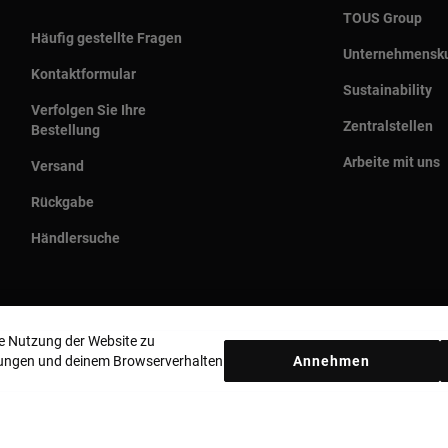
TOUS Group
Häufig gestellte Fragen
Unternehmensku
Kontaktformular
Sustainability
Verfolgen Sie Ihre
Zentralstellen
Bestellung
Arbeite mit uns
Versand
Rückgabe
Händlersuche
ie Nutzung der Website zu
llungen und deinem Browserverhalten
Annehmen
Land und Währung:
Germany / Euro
Datenschutzbestimmungen
Cookie-Richtlinie
Rechtliche Hinweise