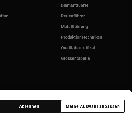
Diamantführer
ltur
Perlenführer
Metallführung
Produktionstechniken
Qualitätszertifikat
Grössentabelle
Ablehnen
Meine Auswahl anpassen
Ethik Kodex
Supplier ethical code
Ethical channel