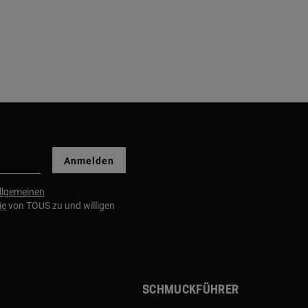
Anmelden
llgemeinen
ie
von TOUS zu und willigen
Schmuckführer