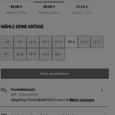
Ausgewählt
49,00 €
49,00 €
39,00 €
Price reduced from
to
Price reduced from
to
Price reduced from
to
99,00 €
-51%
99,00 €
-51%
79,00 €
-51%
WÄHLE DEINE GRÖSSE
N8
N9
N10
N11
N13
N14
N15
N16
N17
N18
N19
N20
N21
Size auswählen
Produktdetails
Ref. 10041053-C
Siegelring TOUS MANIFESTO aus 18 kt
Mehr anzeigen
vergoldetem Silber mit Motiv aus
fuchsiafarbener Emaille in der Mitte.