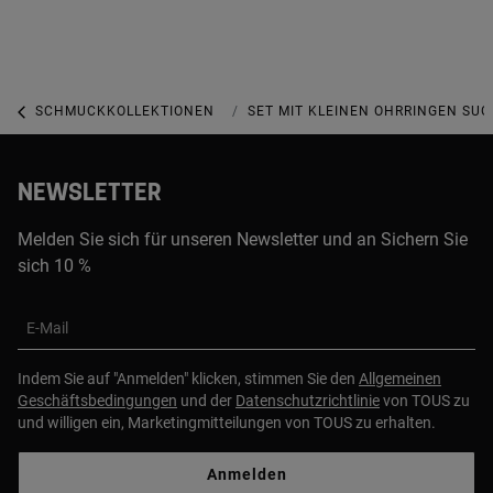
SCHMUCKKOLLEKTIONEN
SUGAR PARTY KOLLEKTION
SET MIT KLEINEN OHRRINGEN SUG
NEWSLETTER
Melden Sie sich für unseren Newsletter und an Sichern Sie
sich 10 %
E-Mail
Indem Sie auf "Anmelden" klicken, stimmen Sie den
Allgemeinen
Geschäftsbedingungen
und der
Datenschutzrichtlinie
von TOUS zu
und willigen ein, Marketingmitteilungen von TOUS zu erhalten.
Anmelden