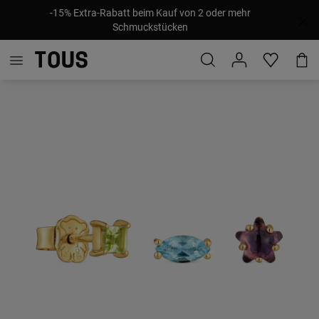
-15% Extra-Rabatt beim Kauf von 2 oder mehr
Schmuckstücken