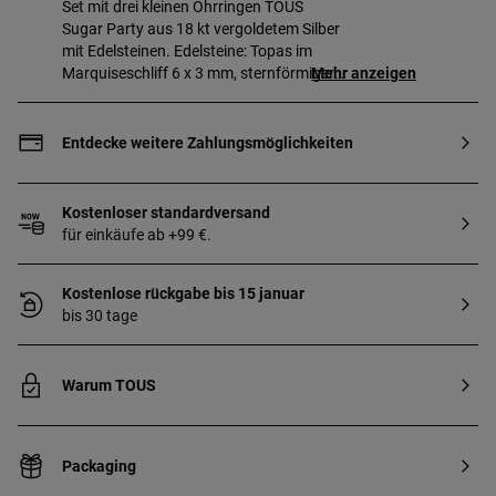
Set mit drei kleinen Ohrringen TOUS
Sugar Party aus 18 kt vergoldetem Silber
mit Edelsteinen. Edelsteine: Topas im
Marquiseschliff 6 x 3 mm, sternförmiger
Mehr anzeigen
Amethyst im Cabochonschliff 5 mm und
Peridot im Carreeschliff 3 mm.
Druckverschluss. Gefertigt aus
Entdecke weitere Zahlungsmöglichkeiten
Sterlingsilber mit einem 3 Mikron dicken
Goldüberzug von 18 bis 23 kt. Diese
Qualität gewährleistet eine längere
Kostenloser standardversand
Haltbarkeit des Schmuckstücks.
für einkäufe ab +99 €.
Kostenlose rückgabe bis 15 januar
bis 30 tage
Warum TOUS
Packaging