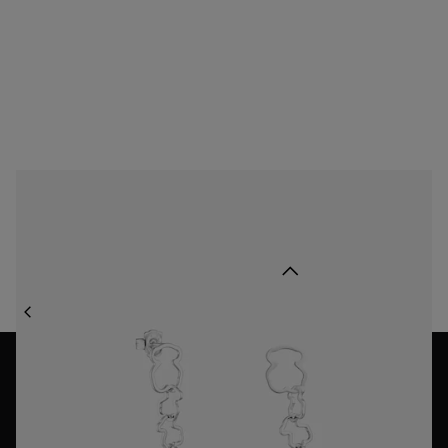
Lange Ohrringe TOUS Carrusel mit Bärenmotiv
59,00 €
Zurück nach oben
SCHMUCK
OHRRINGE
OHRRINGE MIT KETTE
NEWSLETTER
Melden Sie sich für unseren Newsletter und an Sichern Sie