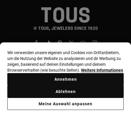
© TOUS, JEWELERS SINCE 1920
Wir verwenden unsere eigenen und Cookies von Drittanbietern,
um die Nutzung der Website zu analysieren und dir Werbung zu
zeigen, basierend auf deinen Einstellungen und deinem
Browserverhalten (wie besuchte Seiten).
Weitere Informationen
Land und Währung:
Germany / Euro
Annehmen
Allgemeine Geschäftsbedingungen
Ablehnen
Nutzungs- und Datenschutzbestimmungen
Cookie-Richtlinie
Meine Auswahl anpassen
Rechtliche Hinweise
Ethik Kodex
Supplier ethical code
Ethical channel