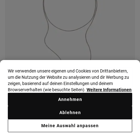
Wir verwenden unsere eigenen und Cookies von Drittanbietern,
um die Nutzung der Website zu analysieren und dir Werbung zu
zeigen, basierend auf deinen Einstellungen und deinem
Browserverhalten (wie besuchte Seiten).
Weitere Informationen
Annehmen
Ablehnen
Meine Auswahl anpassen
50 cm langer Choker TOUS Basics aus 18 kt vergoldetem Silber mit ovalen Ringen
119,00 €