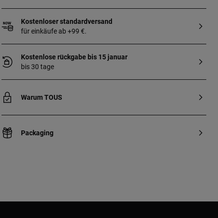
OEKO/TEX* certified. Made in the EU.
Kostenloser standardversand
für einkäufe ab +99 €.
Kostenlose rückgabe bis 15 januar
bis 30 tage
Warum TOUS
Packaging