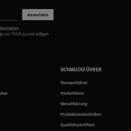
Anmelden
llgemeinen
ie
von TOUS zu und willigen
Schmuckführer
Diamantführer
ltur
Perlenführer
Metallführung
Produktionstechniken
Qualitätszertifikat