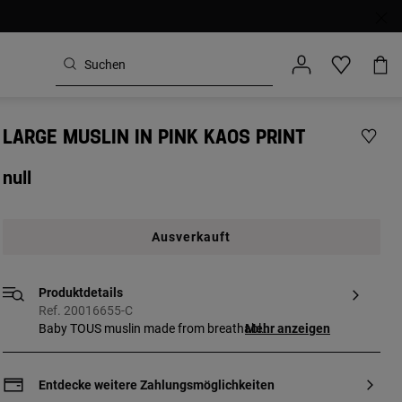
LARGE MUSLIN IN PINK KAOS PRINT
null
Ausverkauft
Produktdetails
Ref. 20016655-C
Baby TOUS muslin made from breathable,
Mehr anzeigen
anti-allergenic fabric in Kaos print. Use it
to soothe your baby or protect them from
the sun in the pram. COMPOSITION: 100%
Entdecke weitere Zahlungsmöglichkeiten
Cotton. Pink. SIZE: 118 x 98 cm.