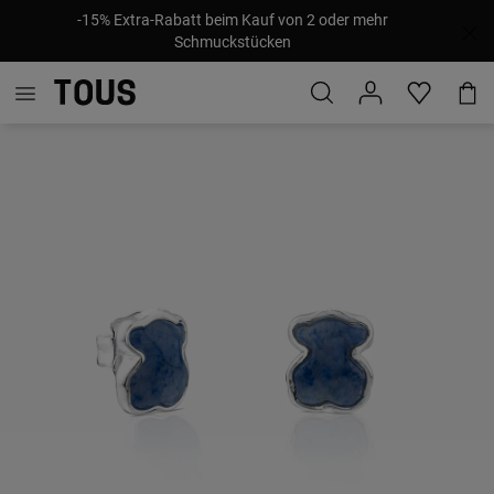
-15% Extra-Rabatt beim Kauf von 2 oder mehr
Schmuckstücken