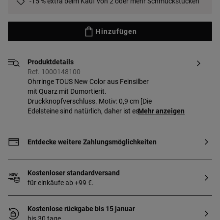
-15 % extra beim Kauf von 2 oder mehr Schmuckstücken
Hinzufügen
Produktdetails
Ref. 1000148100
Ohrringe TOUS New Color aus Feinsilber
mit Quarz mit Dumortierit.
Druckknopfverschluss. Motiv: 0,9 cm [Die
Edelsteine sind natürlich, daher ist es
Mehr anzeigen
schwer, zwei mit der gleichen Farbe zu
finden.]
Entdecke weitere Zahlungsmöglichkeiten
Kostenloser standardversand
für einkäufe ab +99 €.
Kostenlose rückgabe bis 15 januar
bis 30 tage