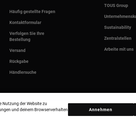
TOUS Group
Häufig gestellte Fragen
Unternehmensku
Kontaktformular
Sustainability
Verfolgen Sie Ihre
Zentralstellen
Bestellung
Arbeite mit uns
Versand
Rückgabe
Händlersuche
ie Nutzung der Website zu
llungen und deinem Browserverhalten
Annehmen
Land und Währung:
Germany / Euro
Datenschutzbestimmungen
Cookie-Richtlinie
Rechtliche Hinweise