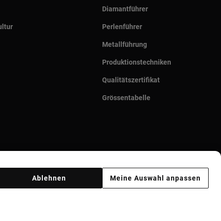
Diamantführer
ltur
Perlenführer
Metallführung
Produktionstechniken
Qualitätszertifikat
Grössentabelle
Ablehnen
Meine Auswahl anpassen
Ethik Kodex
Supplier ethical code
Ethical channel