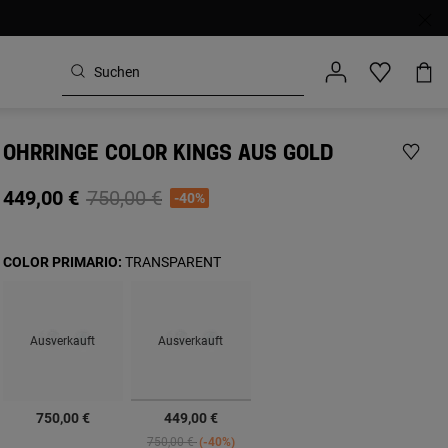
OHRRINGE COLOR KINGS AUS GOLD
Price reduced from
to
449,00 €
750,00 €
-40%
COLOR PRIMARIO:
TRANSPARENT
Ausverkauft
Ausverkauft
Ausgewählt
750,00 €
449,00 €
Price reduced from
to
750,00 €
-40%