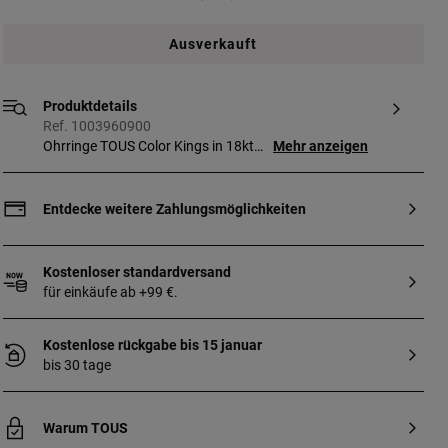
Ausverkauft
Produktdetails
Ref. 1003960900
Ohrringe TOUS Color Kings in 18kt
Mehr anzeigen
Weißgold, mit Diamanten und blauem
Topas. Gesamtgewicht 0,08 kt.
Entdecke weitere Zahlungsmöglichkeiten
Kostenloser standardversand
für einkäufe ab +99 €.
Kostenlose rückgabe bis 15 januar
bis 30 tage
Warum TOUS