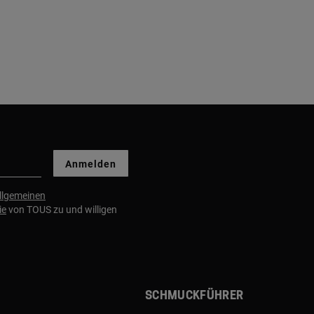
Anmelden
llgemeinen
ie
von TOUS zu und willigen
Schmuckführer