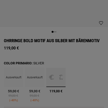
OHRRINGE BOLD MOTIF AUS SILBER MIT BÄRENMOTIV
119,00 €
COLOR PRIMARIO:
SILVER
Ausverkauft
Ausverkauft
Ausgewählt
59,00 €
59,00 €
119,00 €
Price reduced from
to
Price reduced from
to
99,00 €
99,00 €
-40%
-40%