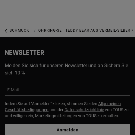
SCHMUCK
SCHMUCK MIT EDELSTEINEN
OHRRING-SET TEDDY BEAR AUS VERMEIL-SILBER M
NEWSLETTER
Melden Sie sich für unseren Newsletter und an Sichern Sie
sich 10 %
E-Mail
Indem Sie auf "Anmelden" klicken, stimmen Sie den
Allgemeinen
Geschäftsbedingungen
und der
Datenschutzrichtlinie
von TOUS zu
und willigen ein, Marketingmitteilungen von TOUS zu erhalten.
Anmelden