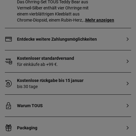
Das Ohrring-Set TOUS Teddy Bear aus
Vermeil-Silber enthält vier Ohrringe mit
einem vierblättrigen Kleeblatt aus
Chrome-Diopsid, einem Rubin-Herz,
Mehr anzeigen
einem Iolit-Stern und einem Bären. Größe
der Ohrringe: 2,35 mm. Druckverschluss.
Sterlingsilber mit 18 kt Gold beschichtet,
Entdecke weitere Zahlungsmöglichkeiten
mit einer Dicke von 3 bis 5 Mikron und
keinem anderen Metall dazwischen.
Produktionstechnik: Gießen.
Kostenloser standardversand
für einkäufe ab +99 €.
Kostenlose rückgabe bis 15 januar
bis 30 tage
Warum TOUS
Packaging