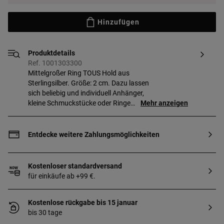
Hinzufügen
Produktdetails
Ref. 1001303300
Mittelgroßer Ring TOUS Hold aus
Sterlingsilber. Größe: 2 cm. Dazu lassen
sich beliebig und individuell Anhänger,
kleine Schmuckstücke oder Ringe
Mehr anzeigen
kombinieren. Bei diesem Artikel ist die
Kette nicht inbegriffen.
Entdecke weitere Zahlungsmöglichkeiten
Kostenloser standardversand
für einkäufe ab +99 €.
Kostenlose rückgabe bis 15 januar
bis 30 tage