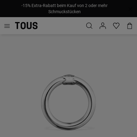
-15% Extra-Rabatt beim Kauf von 2 oder mehr
Schmuckstücken