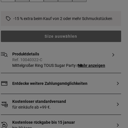
-15 % extra beim Kauf von 2 oder mehr Schmuckstücken
Size auswählen
Produktdetails
Ref. 10040322-C
Mittelgroßer Ring TOUS Sugar Party mit
Mehr anzeigen
Blumenmotiven aus 18 kt vergoldetem
Silber und rund facettiertem Amethyst in
der Mitte. Größe des Edelsteins: 10 mm.
Entdecke weitere Zahlungsmöglichkeiten
Motiv-Größe: 20 mm. Ringstärke: 2 mm.
Breite des Rings: 5 mm. Gefertigt aus
Sterlingsilber mit einem 3 Mikron dicken
Kostenloser standardversand
Goldüberzug von 18 bis 23 kt. Diese
für einkäufe ab +99 €.
Qualität gewährleistet eine längere
Haltbarkeit des Schmuckstücks.
Kostenlose rückgabe bis 15 januar