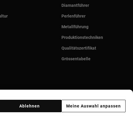
Diamantführer
ltur
Perlenführer
Metallführung
Produktionstechniken
Qualitätszertifikat
Grössentabelle
Ablehnen
Meine Auswahl anpassen
Ethik Kodex
Supplier ethical code
Ethical channel