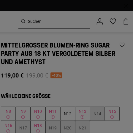
MITTELGROSSER BLUMEN-RING SUGAR P
ARTY AUS 18 KT VERGOLDETEM SILBER U
ND AMETHYST
Price reduced from
to
119,00 €
199,00 €
-40%
WÄHLE DEINE GRÖSSE
N8
N9
N10
N11
N13
N15
N12
N14
N16
N18
N17
N19
N20
N21