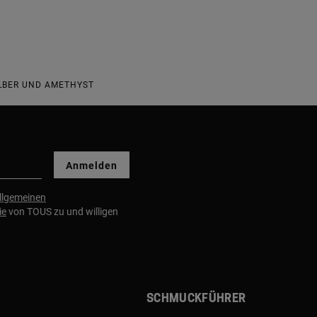
ILBER UND AMETHYST
Anmelden
llgemeinen
ie
von TOUS zu und willigen
Schmuckführer