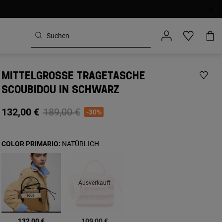
MITTELGROSSE TRAGETASCHE S
COUBIDOU IN SCHWARZ
Price reduced from
to
132,00 €
189,00 €
-30%
COLOR PRIMARIO:
NATÜRLICH
Ausverkauft
Ausgewählt
132,00 €
109,00 €