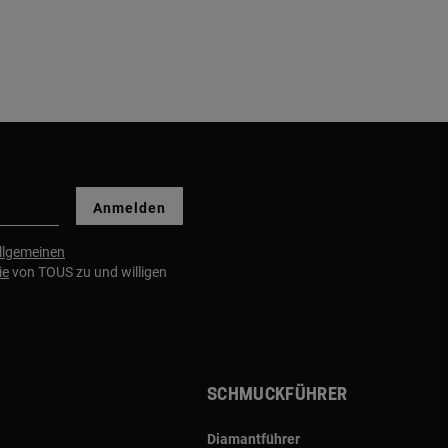
Anmelden
llgemeinen
ie
von TOUS zu und willigen
Schmuckführer
Diamantführer