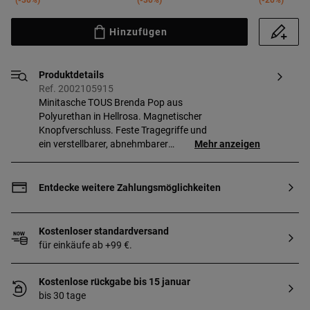
-30%
-30%
-20%
Hinzufügen
Produktdetails
Ref. 2002105915
Minitasche TOUS Brenda Pop aus
Polyurethan in Hellrosa. Magnetischer
Knopfverschluss. Feste Tragegriffe und
ein verstellbarer, abnehmbarer
Mehr anzeigen
Umhängeriemen. Mit süßem Bären-
Anhänger. Abmessungen
(Höhe x Breite x Tiefe): 20 x 16 x 7 cm.
Entdecke weitere Zahlungsmöglichkeiten
Wenn du deine Gravur in einem anderen
Format wünschst, wende dich bitte an
unseren Personal Shopper. Shopper-
Kostenloser standardversand
Kontakt: 900 777 900
für einkäufe ab +99 €.
Kostenlose rückgabe bis 15 januar
bis 30 tage