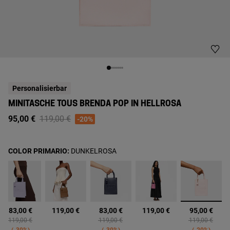
Personalisierbar
MINITASCHE TOUS BRENDA POP IN HELLROSA
Price reduced from
to
95,00 €
119,00 €
-20%
COLOR PRIMARIO:
DUNKELROSA
Ausgew
83,00 €
119,00 €
83,00 €
119,00 €
95,00 €
Price reduced from
to
Price reduced from
to
Price reduced 
to
119,00 €
119,00 €
119,00 €