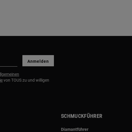
Anmelden
llgemeinen
ie
von TOUS zu und willigen
Schmuckführer
Diamantführer