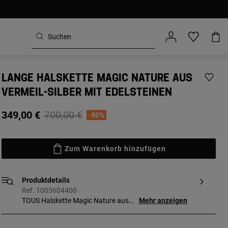
LANGE HALSKETTE MAGIC NATURE AUS
VERMEIL-SILBER MIT EDELSTEINEN
Price reduced from
to
349,00 €
700,00 €
-50%
Zum Warenkorb hinzufügen
Produktdetails
Ref. 1003604400
TOUS Halskette Magic Nature aus
Mehr anzeigen
Vermeil-Silber mit 6 mm bearbeitetem
Rubin, 8 mm Stern aus Lapislazuli, 8,3 mm