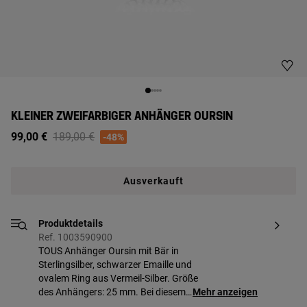
KLEINER ZWEIFARBIGER ANHÄNGER OURSIN
Price reduced from
to
99,00 €
189,00 €
-48%
Ausverkauft
Produktdetails
Ref. 1003590900
TOUS Anhänger Oursin mit Bär in
Sterlingsilber, schwarzer Emaille und
ovalem Ring aus Vermeil-Silber. Größe
des Anhängers: 25 mm. Bei diesem
Mehr anzeigen
Artikel ist die Kette nicht mit inbegriffen.