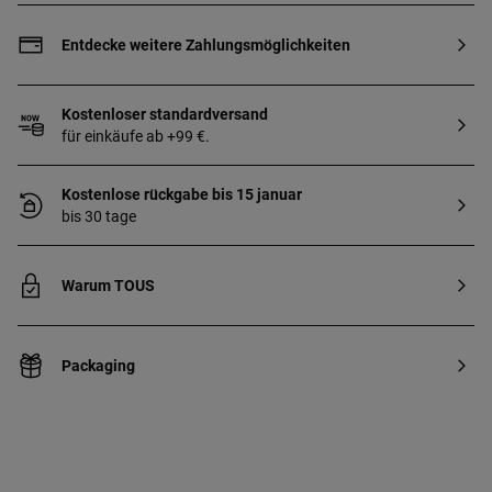
Sterlingsilber mit 18 kt Gold beschichtet,
mit einer Dicke von 3 bis 5 Mikron und
Entdecke weitere Zahlungsmöglichkeiten
keinem anderen Metall dazwischen.
Produktionstechnik: Gießen.
Kostenloser standardversand
für einkäufe ab +99 €.
Kostenlose rückgabe bis 15 januar
bis 30 tage
Warum TOUS
Packaging