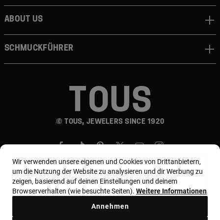
About us
Schmuckführer
© TOUS, JEWELERS SINCE 1920
Wir verwenden unsere eigenen und Cookies von Drittanbietern,
um die Nutzung der Website zu analysieren und dir Werbung zu
zeigen, basierend auf deinen Einstellungen und deinem
Browserverhalten (wie besuchte Seiten).
Weitere Informationen
Land und Währung:
Germany / Euro
Annehmen