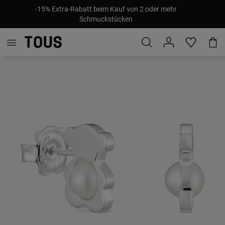
-15% Extra-Rabatt beim Kauf von 2 oder mehr
Schmuckstücken