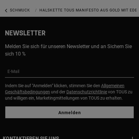
SCHMUCK
SCHMUCK MIT EDELSTEINEN
HALSKETTE TOUS MANIFESTO AUS GOLD MIT EDE
NEWSLETTER
Melden Sie sich für unseren Newsletter und an Sichern Sie
sich 10 %
E-Mail
Indem Sie auf "Anmelden" klicken, stimmen Sie den
Allgemeinen
Geschäftsbedingungen
und der
Datenschutzrichtlinie
von TOUS zu
und willigen ein, Marketingmitteilungen von TOUS zu erhalten.
Anmelden
Kontaktieren sie uns