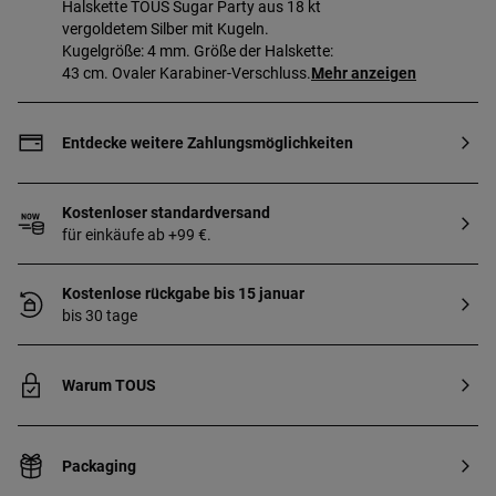
Halskette TOUS Sugar Party aus 18 kt
vergoldetem Silber mit Kugeln.
Kugelgröße: 4 mm. Größe der Halskette:
43 cm. Ovaler Karabiner-Verschluss.
Mehr anzeigen
Gefertigt aus Sterlingsilber mit einem
3 Mikron dicken Goldüberzug von 18 bis
23 kt. Diese Qualität gewährleistet eine
Entdecke weitere Zahlungsmöglichkeiten
längere Haltbarkeit des Schmuckstücks.
Kostenloser standardversand
für einkäufe ab +99 €.
Kostenlose rückgabe bis 15 januar
bis 30 tage
Warum TOUS
Packaging