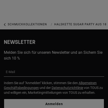
SCHMUCKKOLLEKTIONEN
SUGAR PARTY KOLLEKTION
HALSKETTE SUGAR PARTY AUS 18 
NEWSLETTER
Melden Sie sich für unseren Newsletter und an Sichern Sie
sich 10 %
E-Mail
Indem Sie auf "Anmelden" klicken, stimmen Sie den
Allgemeinen
Geschäftsbedingungen
und der
Datenschutzrichtlinie
von TOUS zu
und willigen ein, Marketingmitteilungen von TOUS zu erhalten.
Anmelden