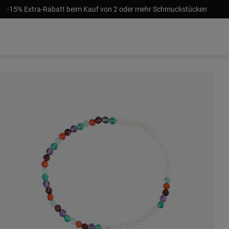
-15% Extra-Rabatt beim Kauf von 2 oder mehr Schmuckstücken