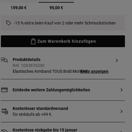
Ausgewählt
159,00 €
95,00 €
-15 % extra beim Kauf von 2 oder mehr Schmuckstücken
Zum Warenkorb hinzufügen
Produktdetails
Ref. 1003876200
Elastisches Armband TOUS Bold Motif mit
Mehr anzeigen
Edelsteinen, Zuchtperlen und einem
Bärenmotiv aus Sterlingsilber als
Anhänger. Edelsteine: Amethyst,
Entdecke weitere Zahlungsmöglichkeiten
behandelter Chalcedon, facettierter
Karneol, Amazonit und facettierter
Rhodolith. Größe der Edelsteine und
Kostenloser standardversand
Zuchtperlen: 3–3,5 mm. Größe des Bären:
für einkäufe ab +99 €.
5 mm. Armbandlänge: 16,5 cm.
Kostenlose rückgabe bis 15 januar