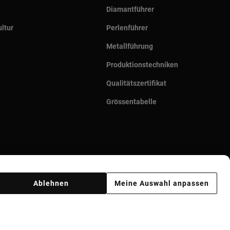
Diamantführer
ltur
Perlenführer
Metallführung
Produktionstechniken
Qualitätszertifikat
Grössentabelle
Ablehnen
Meine Auswahl anpassen
Ethik Kodex
Supplier ethical code
Ethical channel