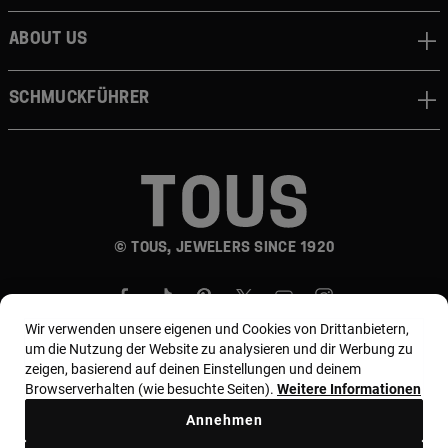
About us
Schmuckführer
© TOUS, JEWELERS SINCE 1920
Wir verwenden unsere eigenen und Cookies von Drittanbietern,
um die Nutzung der Website zu analysieren und dir Werbung zu
zeigen, basierend auf deinen Einstellungen und deinem
Browserverhalten (wie besuchte Seiten).
Weitere Informationen
Land und Währung:
Germany / Euro
Annehmen