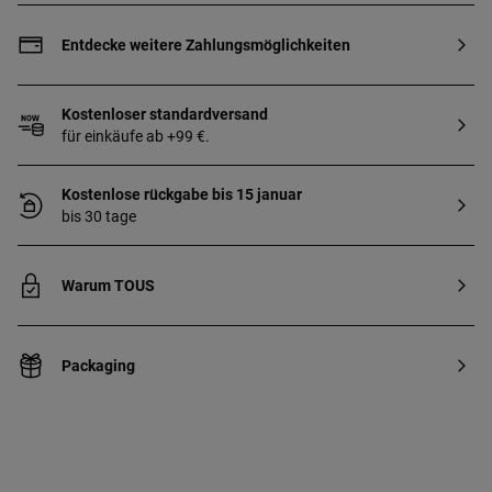
Schulterriemen. Abmessungen
(Höhe x Breite x Tiefe):
Entdecke weitere Zahlungsmöglichkeiten
22 x 27,5 x 15,5 cm.
Kostenloser standardversand
für einkäufe ab +99 €.
Kostenlose rückgabe bis 15 januar
bis 30 tage
Warum TOUS
Packaging