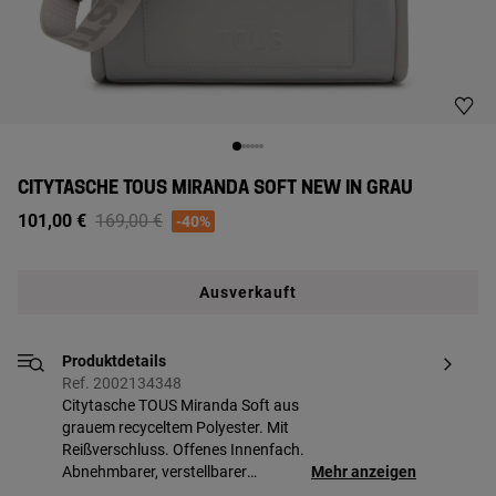
CITYTASCHE TOUS MIRANDA SOFT NEW IN GRAU
Price reduced from
to
101,00 €
169,00 €
-40%
Ausverkauft
Produktdetails
Ref. 2002134348
Citytasche TOUS Miranda Soft aus
grauem recyceltem Polyester. Mit
Reißverschluss. Offenes Innenfach.
Abnehmbarer, verstellbarer
Mehr anzeigen
Umhängeriemen und fester