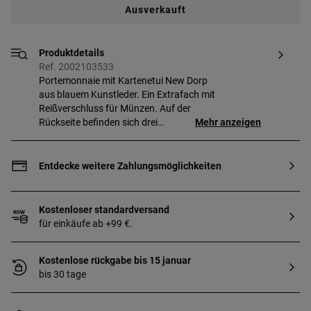
Ausverkauft
Produktdetails
Ref. 2002103533
Portemonnaie mit Kartenetui New Dorp
aus blauem Kunstleder. Ein Extrafach mit
Reißverschluss für Münzen. Auf der
Rückseite befinden sich drei
Mehr anzeigen
Kartenfächer, eines davon ist
transparent. Abmessungen
(Höhe x Breite x Tiefe):
Entdecke weitere Zahlungsmöglichkeiten
8,5 x 11,5 x 1,8 cm.
Kostenloser standardversand
für einkäufe ab +99 €.
Kostenlose rückgabe bis 15 januar
bis 30 tage