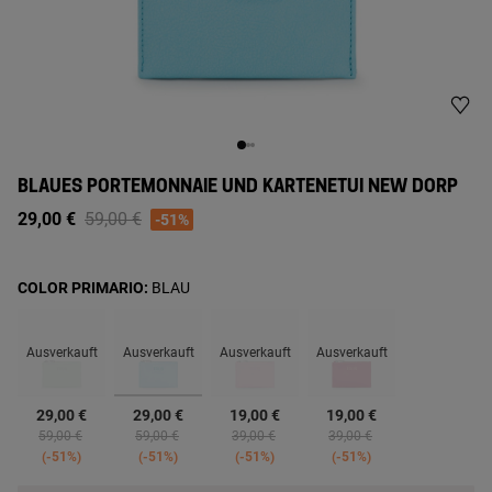
BLAUES PORTEMONNAIE UND KARTENETUI NEW DORP
Price reduced from
to
29,00 €
59,00 €
-51%
COLOR PRIMARIO:
BLAU
Ausverkauft
Ausverkauft
Ausverkauft
Ausverkauft
Ausgewählt
29,00 €
29,00 €
19,00 €
19,00 €
Price reduced from
to
Price reduced from
to
Price reduced from
to
Price reduced from
to
59,00 €
59,00 €
39,00 €
39,00 €
-51%
-51%
-51%
-51%