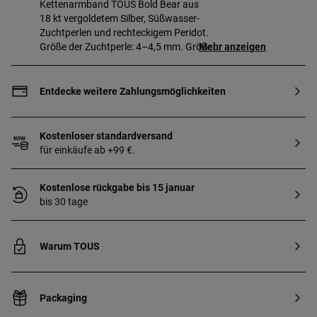
Kettenarmband TOUS Bold Bear aus
18 kt vergoldetem Silber, Süßwasser-
Zuchtperlen und rechteckigem Peridot.
Größe der Zuchtperle: 4–4,5 mm. Größe
Mehr anzeigen
des Peridots: 3 x 3 mm. Größe des Bären:
8 mm. Armbandlänge: 17,5 cm.
Karabinerverschluss. Gefertigt aus
Entdecke weitere Zahlungsmöglichkeiten
Sterlingsilber mit einem 3 Mikron dicken
Goldüberzug von 18 bis 23 kt. Diese
Qualität gewährleistet eine längere
Kostenloser standardversand
Haltbarkeit des Schmuckstücks.
für einkäufe ab +99 €.
Kostenlose rückgabe bis 15 januar
bis 30 tage
Warum TOUS
Packaging