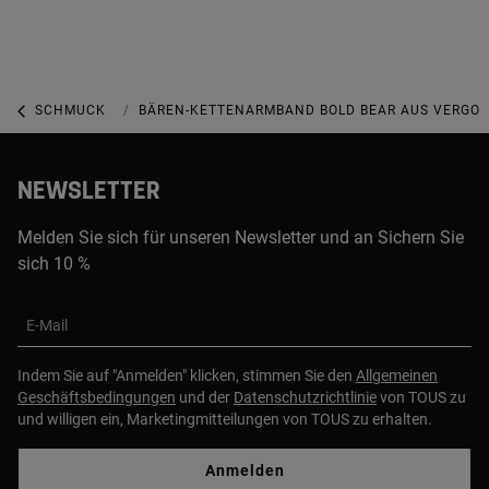
SCHMUCK
SCHMUCK MIT EDELSTEINEN
BÄREN-KETTENARMBAND BOLD BEAR AUS VERGOL
NEWSLETTER
Melden Sie sich für unseren Newsletter und an Sichern Sie
sich 10 %
E-Mail
Indem Sie auf "Anmelden" klicken, stimmen Sie den
Allgemeinen
Geschäftsbedingungen
und der
Datenschutzrichtlinie
von TOUS zu
und willigen ein, Marketingmitteilungen von TOUS zu erhalten.
Anmelden