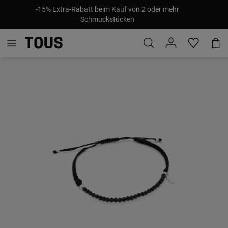
-15% Extra-Rabatt beim Kauf von 2 oder mehr
Schmuckstücken