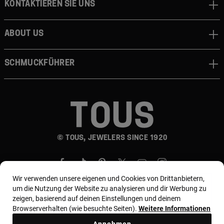
Kontaktieren sie uns
About us
Schmuckführer
© TOUS, JEWELERS SINCE 1920
Wir verwenden unsere eigenen und Cookies von Drittanbietern,
um die Nutzung der Website zu analysieren und dir Werbung zu
zeigen, basierend auf deinen Einstellungen und deinem
Browserverhalten (wie besuchte Seiten).
Weitere Informationen
Land und Währung:
Germany / Euro