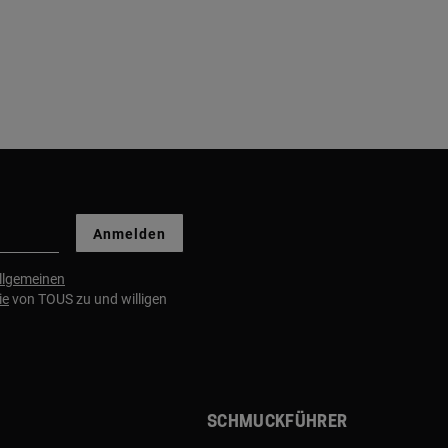
Anmelden
llgemeinen
ie
von TOUS zu und willigen
Schmuckführer