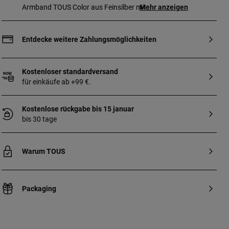
Armband TOUS Color aus Feinsilber mit
Mehr anzeigen
rosa Quarz. Motiv: 0,9 cm Länge:
17,50 cm.
Entdecke weitere Zahlungsmöglichkeiten
Kostenloser standardversand
für einkäufe ab +99 €.
Kostenlose rückgabe bis 15 januar
bis 30 tage
Warum TOUS
Packaging