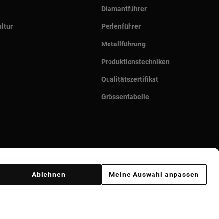
Diamantführer
ltur
Perlenführer
Metallführung
Produktionstechniken
Qualitätszertifikat
Grössentabelle
Ablehnen
Meine Auswahl anpassen
Ethik Kodex
Supplier ethical code
Ethical channel