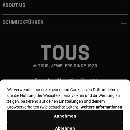
About us
Schmuckführer
© TOUS, JEWELERS SINCE 1920
Wir verwenden unsere eigenen und Cookies von Drittanbietern,
um die Nutzung der Website zu analysieren und dir Werbung zu
zeigen, basierend auf deinen Einstellungen und deinem
Browserverhalten (wie besuchte Seiten).
Weitere Informationen
Land und Währung:
Germany / Euro
Annehmen
Allgemeine Geschäftsbedingungen
Ablehnen