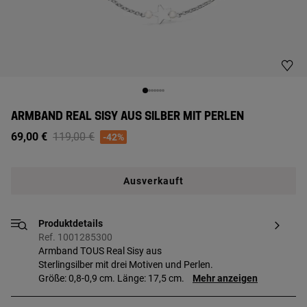
ARMBAND REAL SISY AUS SILBER MIT PERLEN
Price reduced from
to
69,00 €
119,00 €
-42%
Ausverkauft
Produktdetails
Ref. 1001285300
Armband TOUS Real Sisy aus
Sterlingsilber mit drei Motiven und Perlen.
Größe: 0,8-0,9 cm. Länge: 17,5 cm.
Mehr anzeigen