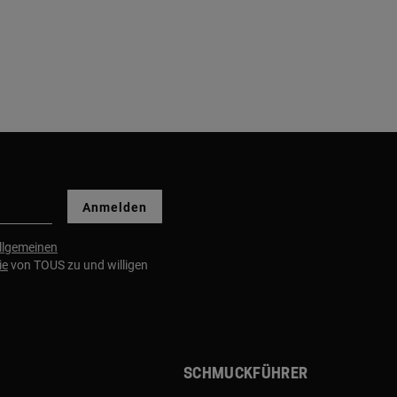
Anmelden
llgemeinen
ie
von TOUS zu und willigen
Schmuckführer