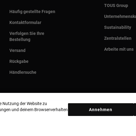
TOUS Group
Häufig gestellte Fragen
Unternehmensku
Kontaktformular
Sustainability
Verfolgen Sie Ihre
Zentralstellen
Bestellung
Arbeite mit uns
Versand
Rückgabe
Händlersuche
ie Nutzung der Website zu
llungen und deinem Browserverhalten
Annehmen
Land und Währung:
Germany / Euro
Datenschutzbestimmungen
Cookie-Richtlinie
Rechtliche Hinweise