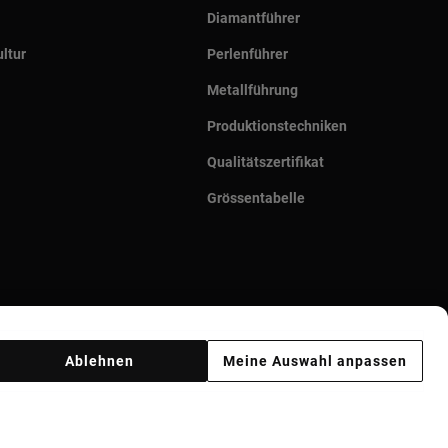
Diamantführer
ltur
Perlenführer
Metallführung
Produktionstechniken
Qualitätszertifikat
Grössentabelle
Ablehnen
Meine Auswahl anpassen
Ethik Kodex
Supplier ethical code
Ethical channel