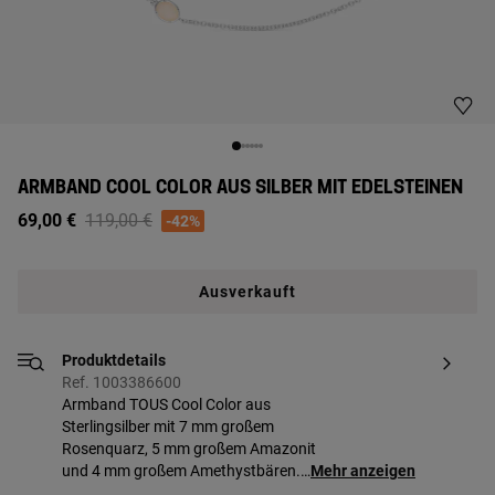
ARMBAND COOL COLOR AUS SILBER MIT EDELSTEINEN
Price reduced from
to
69,00 €
119,00 €
-42%
Ausverkauft
Produktdetails
Ref. 1003386600
Armband TOUS Cool Color aus
Sterlingsilber mit 7 mm großem
Rosenquarz, 5 mm großem Amazonit
und 4 mm großem Amethystbären.
Mehr anzeigen
Armbandlänge: 17,5 cm.