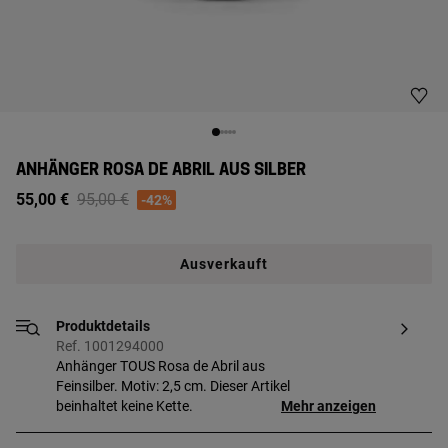
ANHÄNGER ROSA DE ABRIL AUS SILBER
Price reduced from
to
55,00 €
95,00 €
-42%
Ausverkauft
Produktdetails
Ref. 1001294000
Anhänger TOUS Rosa de Abril aus
Feinsilber. Motiv: 2,5 cm. Dieser Artikel
beinhaltet keine Kette.
Mehr anzeigen