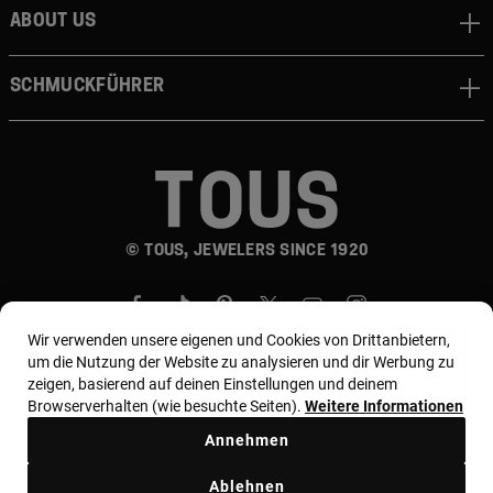
About us
Schmuckführer
© TOUS, JEWELERS SINCE 1920
Wir verwenden unsere eigenen und Cookies von Drittanbietern,
um die Nutzung der Website zu analysieren und dir Werbung zu
zeigen, basierend auf deinen Einstellungen und deinem
Browserverhalten (wie besuchte Seiten).
Weitere Informationen
Land und Währung:
Germany / Euro
Annehmen
Allgemeine Geschäftsbedingungen
Ablehnen